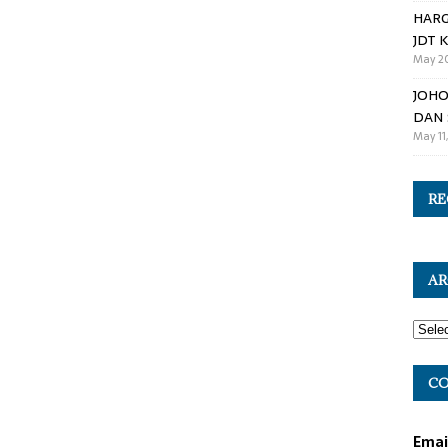
HARG
JDT K
May 20
JOHO
DAN 
May 11
RE
AR
CO
Emai