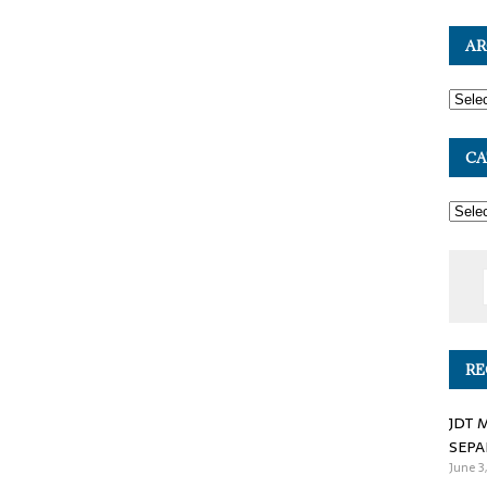
AR
CA
RE
JDT 
SEPA
June 3